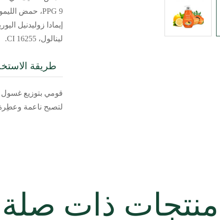
PPG 9، حمض ال
إيمادا زوليدنيل اليو
لينالول، CI 16255.
طريقة الاستخد
قومي بتوزيع غسول ا
لتصبح ناعمة وعطِرة
منتجات ذات صلة