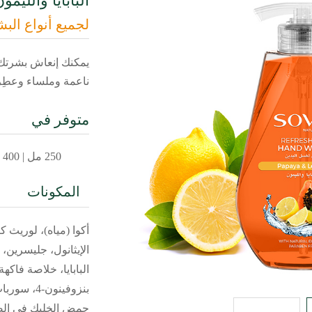
البابايا والليمو
لجميع أنواع الب
يمكنك إنعاش بشرتك ب
ناعمة وملساء وعطِر
متوفر في
250 مل | 400 مل
المكونات
أكوا (مياه)، لوريث 
الإيثانول، جليسرين،
البابايا، خلاصة فاك
بنزوفينون-
حمض الخليك في الصو