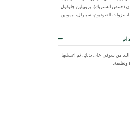
ليمون (حمض الستريك)، بروبيلين جليكول،
ريا، بنزوات الصوديوم، سيترال، ليمونين،
ام
ليد من سوفي على يديكِ، ثم اغسليها
 ونظيفة.